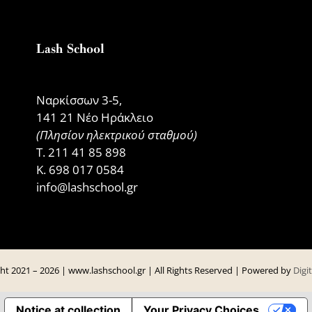
Lash School
Ναρκίσσων 3-5,
141 21 Νέο Ηράκλειο
(Πλησίον ηλεκτρικού σταθμού)
Τ.
211 41 85 898
Κ.
698 017 0584
info@lashschool.gr
ht 2021 –
2026 | www.lashschool.gr | All Rights Reserved | Powered by
Digi
Notice at collection
Your Privacy Choices