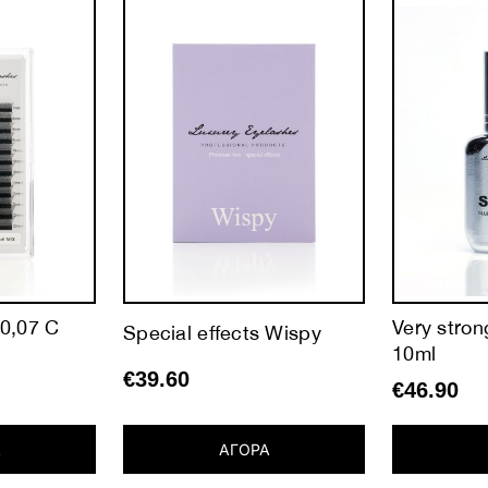
0,07 C
Very stron
Special effects Wispy
10ml
€
39.60
€
46.90
ΑΓΟΡΑ
Α