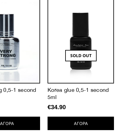
SOLD OUT
g 0,5-1 second
Korea glue 0,5-1 second
Barbi
5ml
seco
€
34.90
€
37.
ΑΓΟΡΑ
ΑΓΟΡΑ