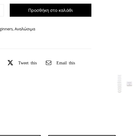
Προσθήκη στο καλάθι
α
ικής
ησης
ginners
,
Αναλώσιμα
ητα
Tweet this
Email this