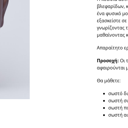
βλεφαρίδων, κ
ένα φυσικό μο
εξασκείστε σε
γνωρίζοντας 
μαθαίνοντας 
Απαραίτητο ερ
Προσοχή:
Οι 
αφαιρούνται μ
Θα μάθετε:
σωστό δ
σωστή σ
σωστή π
σωστή α