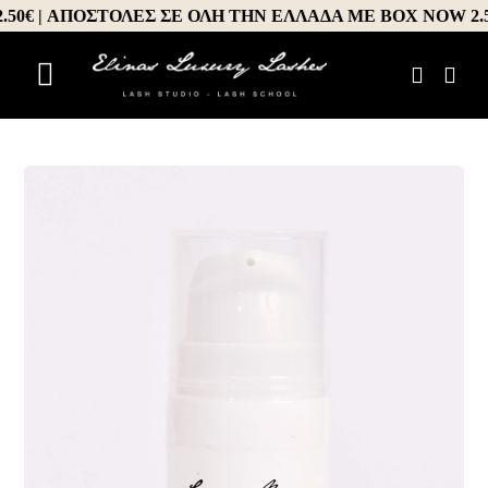
Μετάβαση
€ | ΑΠΟΣΤΟΛΕΣ ΣΕ ΟΛΗ ΤΗΝ ΕΛΛΑΔΑ ΜΕ BOX NOW 2.50€
στο
περιεχόμενο
Toggle
Αρχική
Navigation
About us
Σεμινάρια
Προϊόντα
Book your appointment