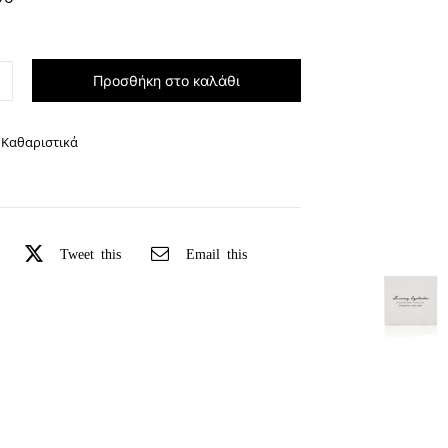
Προσθήκη στο καλάθι
m
er
ητα
 Καθαριστικά
Tweet this
Email this