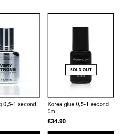
SOLD OUT
g 0,5-1 second
Korea glue 0,5-1 second
Barbi
5ml
seco
€
34.90
€
37.