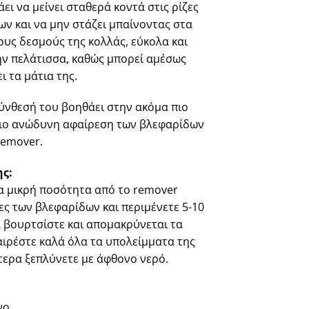
ει να μείνει σταθερά κοντά στις ρίζες
ν και να μην στάζει μπαίνοντας στα
τους δεσμούς της κολλάς, εύκολα και
ην πελάτισσα, καθώς μπορεί αμέσως
ι τα μάτια της.
ύνθεσή του βοηθάει στην ακόμα πιο
πιο ανώδυνη αφαίρεση των βλεφαρίδων
remover.
ς:
α μικρή ποσότητα από το remover
ζες των βλεφαρίδων και περιμένετε 5-10
 βουρτσίστε και απομακρύνεται τα
αιρέστε καλά όλα τα υπολείμματα της
τερα ξεπλύνετε με άφθονο νερό.
νο