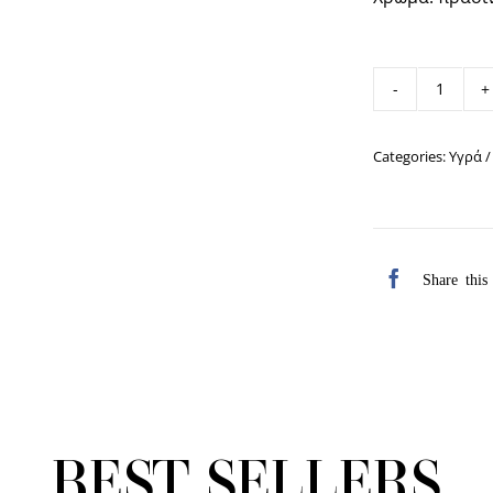
Crea
remov
ποσότ
Categories:
Υγρά /
Share this
BEST SELLERS