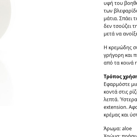
υφή του βοηθά
των βλεφαρίδω
μάτια. Σπάει 
δεν τσούζει τ
μετά να ανοίξε
Η κρεμώδης σ
γρήγορη και 
από τα κοινά 
Τρόπος χρήση
Εφαρμόστε μι
κοντά στις ρί
λεπτά. Ύστερα
extension. Αφ
κρέμας και ύσ
Άρωμα: aloe
Χρώμα: πράσι