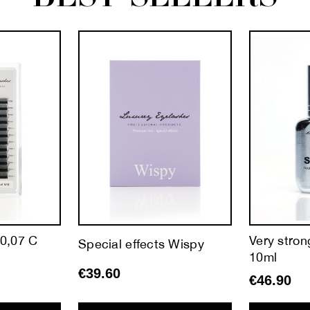
0,07 C
Very stron
Special effects Wispy
10ml
€
39.60
€
46.90