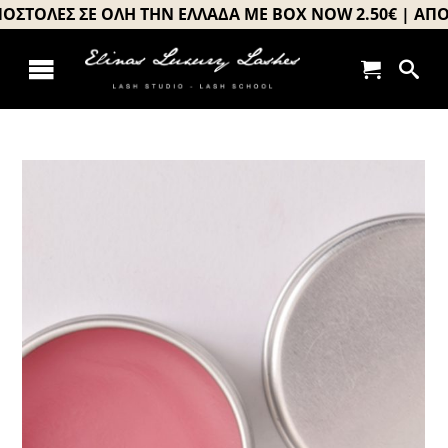
Μετάβαση
ΤΟΛΕΣ ΣΕ ΟΛΗ ΤΗΝ ΕΛΛΑΔΑ ΜΕ BOX NOW 2.50€ | ΑΠΟΣΤ
στο
περιεχόμενο
Toggle
Αρχική
Navigation
About us
Σεμινάρια
Προϊόντα
Book your appointment