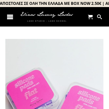
Μετάβαση
ΟΣΤΟΛΕΣ ΣΕ ΟΛΗ ΤΗΝ ΕΛΛΑΔΑ ΜΕ BOX NOW 2.50€ | ΑΠΟ
στο
περιεχόμενο
Toggle
Αρχική
Navigation
About us
Σεμινάρια
Προϊόντα
Book your appointment