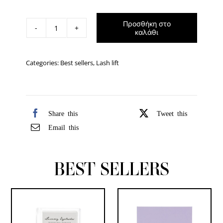
Προσθήκη στο
Glueless
καλάθι
Flat
Silicone
Categories:
Best sellers
,
Lash lift
Pads
για
Lash
Lift
Share this
Tweet this
ποσότητα
Email this
BEST SELLERS