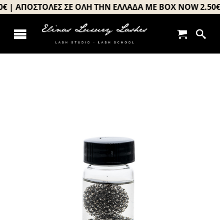
Μετάβαση
| ΑΠΟΣΤΟΛΕΣ ΣΕ ΟΛΗ ΤΗΝ ΕΛΛΑΔΑ ΜΕ BOX NOW 2.50€ |
στο
περιεχόμενο
Toggle
Αρχική
Navigation
About us
Σεμινάρια
Προϊόντα
Book your appointment