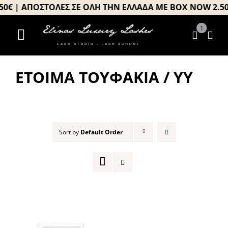
Μετάβαση
€ | ΑΠΟΣΤΟΛΕΣ ΣΕ ΟΛΗ ΤΗΝ ΕΛΛΑΔΑ ΜΕ BOX NOW 2.50€ 
στο
1
περιεχόμενο
Toggle
Αρχική
Navigation
ΈΤΟΙΜΑ ΤΟΥΦΆΚΙΑ / YY
About us
Σεμινάρια
Προϊόντα
Sort by
Default Order
Book your appointment