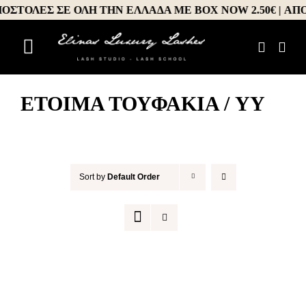
Μετάβαση
ΟΣΤΟΛΕΣ ΣΕ ΟΛΗ ΤΗΝ ΕΛΛΑΔΑ ΜΕ BOX NOW 2.50€ | ΑΠΟ
στο
περιεχόμενο
Toggle
Αρχική
Navigation
ΈΤΟΙΜΑ ΤΟΥΦΆΚΙΑ / YY
About us
Σεμινάρια
Προϊόντα
Sort by
Default Order
Book your appointment