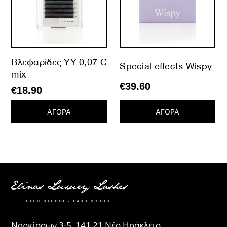
Βλεφαρίδες YY 0,07 C
Special effects Wispy
mix
€
39.60
€
18.90
ΑΓΟΡΑ
ΑΓΟΡΑ
Ναρκίσσων 3-5, 141 21 Νέο Ηράκλειο