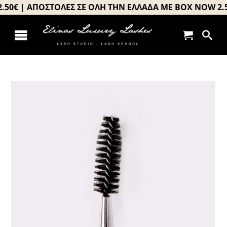
Μετάβαση
0€ | ΑΠΟΣΤΟΛΕΣ ΣΕ ΟΛΗ ΤΗΝ ΕΛΛΑΔΑ ΜΕ BOX NOW 2.50€
στο
περιεχόμενο
Toggle
Αρχική
Navigation
About us
Σεμινάρια
Προϊόντα
Book your appointment