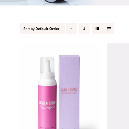
Sort by
Default Order