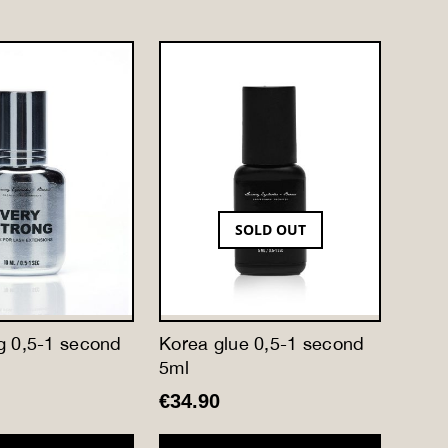
SOLD OUT
g 0,5-1 second
Korea glue 0,5-1 second
Barbi
5ml
seco
€
34.90
€
37.