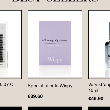
0,07 C
Very stron
Special effects Wispy
10ml
€
39.60
€
46.90